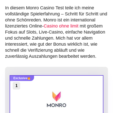
In diesem Monro Casino Test teile ich meine
vollständige Spielerfahrung – Schritt für Schritt und
ohne Schönreden. Monro ist ein international
lizenziertes Online-
Casino ohne limit
mit großem
Fokus auf Slots, Live-Casino, einfache Navigation
und schnelle Zahlungen. Mich hat vor allem
interessiert, wie gut der Bonus wirklich ist, wie
schnell die Verifizierung abläuft und wie
zuverlässig Auszahlungen bearbeitet werden.
Exclusive